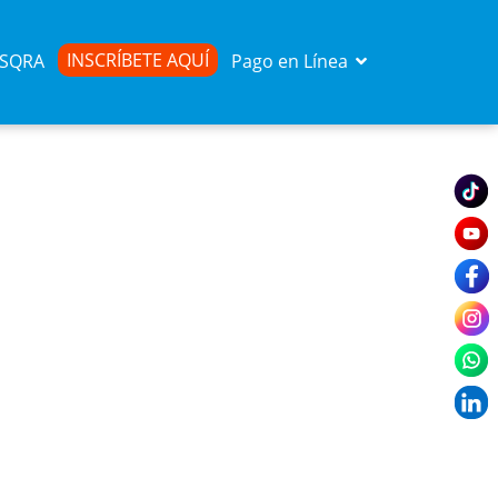
INSCRÍBETE AQUÍ
d SQRA
Pago en Línea