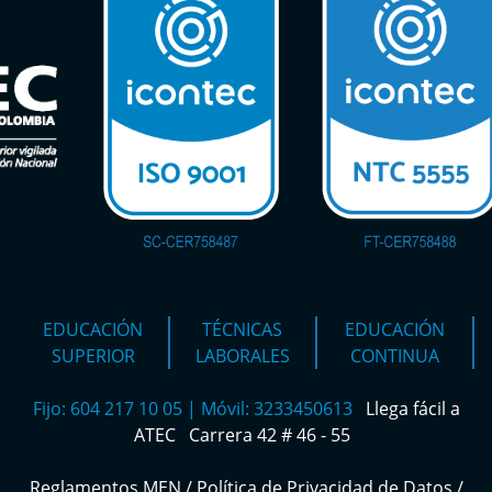
EDUCACIÓN
TÉCNICAS
EDUCACIÓN
SUPERIOR
LABORALES
CONTINUA
Fijo: 604 217 10 05 | Móvil: 3233450613
Llega fácil a
ATEC
Carrera 42 # 46 - 55
Reglamentos MEN
/
Política de Privacidad de Datos
/