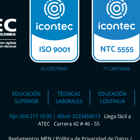
EDUCACIÓN
TÉCNICAS
EDUCACIÓN
SUPERIOR
LABORALES
CONTINUA
Fijo: 604 217 10 05 | Móvil: 3233450613
Llega fácil a
ATEC
Carrera 42 # 46 - 55
Reglamentos MEN
/
Política de Privacidad de Datos
/