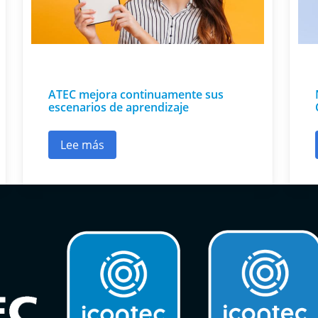
ATEC mejora continuamente sus
escenarios de aprendizaje
Lee más
enovación de las certificaciones
sobre ATEC mejora continuamente sus esce