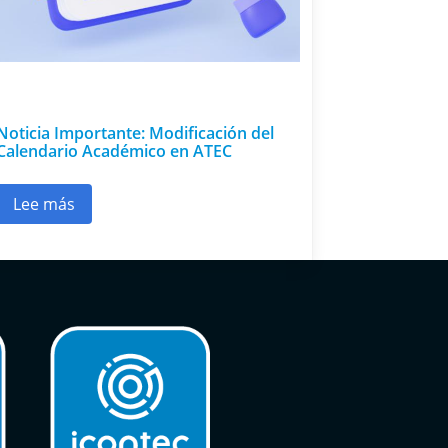
Noticia Importante: Modificación del
Calendario Académico en ATEC
Lee más
narios de aprendizaje
sobre Noticia Importante: Modificación del Calendar