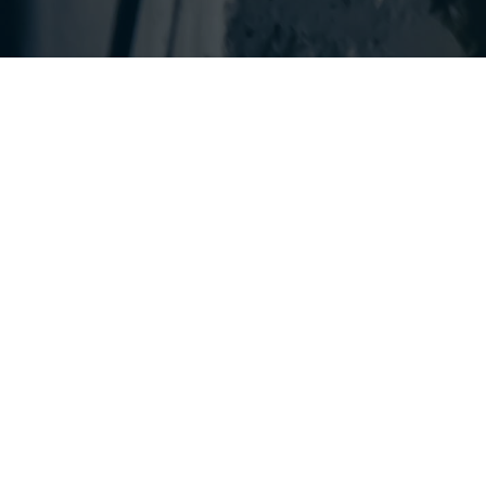
¿Cómo quieres contactarnos?
Descripción
WhatsApp
Las temáticas cubiertas en este curso permiten al
Teléfono
participante adquirir el conocimiento, y desarrollar las
habilidades y destrezas suficientes, para realizar
instalaciones eléctricas domiciliarias, o intervenir y
corregir fallas en las existentes, siempre propendiendo
por el autocuidado y a la luz de las normas Retie.
Intensidad horaria:
20 horas