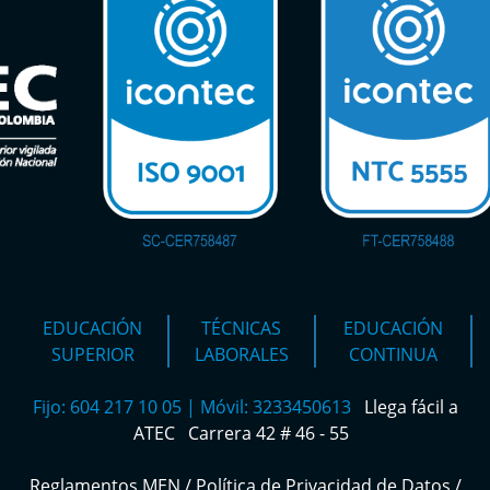
EDUCACIÓN
TÉCNICAS
EDUCACIÓN
SUPERIOR
LABORALES
CONTINUA
Fijo: 604 217 10 05 | Móvil: 3233450613
Llega fácil a
ATEC
Carrera 42 # 46 - 55
Reglamentos MEN
/
Política de Privacidad de Datos
/