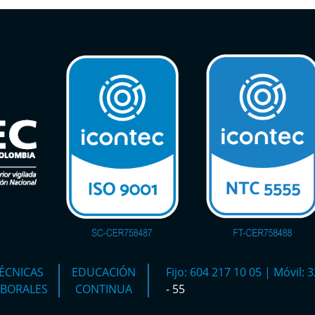
ÉCNICAS
EDUCACIÓN
Fijo: 604 217 10 05 | Móvil:
ABORALES
CONTINUA
- 55