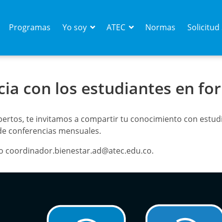
Programas
Yo soy
ATEC
Normas
Solicitu
ia con los estudiantes en fo
os, te invitamos a compartir tu conocimiento con estudia
 de conferencias mensuales.
eo coordinador.bienestar.ad@atec.edu.co.