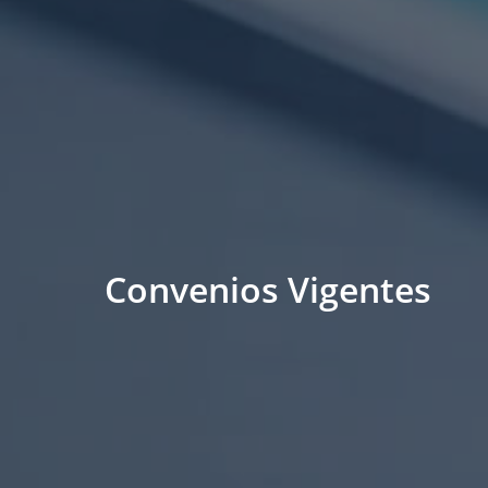
Convenios Vigentes