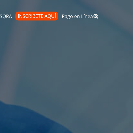
INSCRÍBETE AQUÍ
d SQRA
Pago en Línea